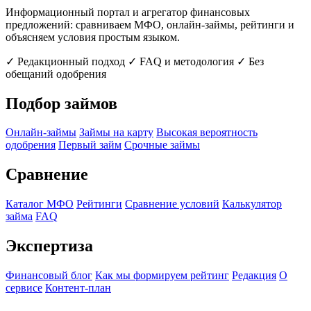
Информационный портал и агрегатор финансовых
предложений: сравниваем МФО, онлайн-займы, рейтинги и
объясняем условия простым языком.
✓ Редакционный подход
✓ FAQ и методология
✓ Без
обещаний одобрения
Подбор займов
Онлайн-займы
Займы на карту
Высокая вероятность
одобрения
Первый займ
Срочные займы
Сравнение
Каталог МФО
Рейтинги
Сравнение условий
Калькулятор
займа
FAQ
Экспертиза
Финансовый блог
Как мы формируем рейтинг
Редакция
О
сервисе
Контент-план