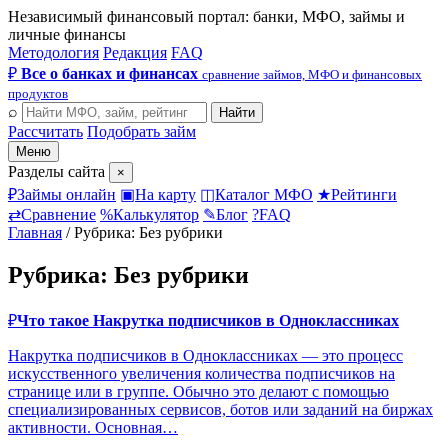
Независимый финансовый портал: банки, МФО, займы и
личные финансы
Методология
Редакция
FAQ
₽
Все о банках и финансах
сравнение займов, МФО и финансовых
продуктов
⌕
Найти
Рассчитать
Подобрать займ
Меню
Разделы сайта
×
₽
Займы онлайн
▣
На карту
◫
Каталог МФО
★
Рейтинги
⇄
Сравнение
%
Калькулятор
✎
Блог
?
FAQ
Главная
/
Рубрика: Без рубрики
Рубрика: Без рубрики
₽
Что такое Накрутка подписчиков в Одноклассниках
Накрутка подписчиков в Одноклассниках — это процесс
искусственного увеличения количества подписчиков на
странице или в группе. Обычно это делают с помощью
специализированных сервисов, ботов или заданий на биржах
активности. Основная…