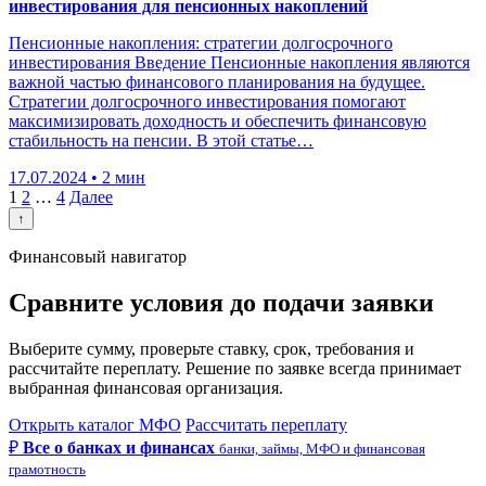
инвестирования для пенсионных накоплений
Пенсионные накопления: стратегии долгосрочного
инвестирования Введение Пенсионные накопления являются
важной частью финансового планирования на будущее.
Стратегии долгосрочного инвестирования помогают
максимизировать доходность и обеспечить финансовую
стабильность на пенсии. В этой статье…
17.07.2024 • 2 мин
Пагинация
1
2
…
4
Далее
↑
записей
Финансовый навигатор
Сравните условия до подачи заявки
Выберите сумму, проверьте ставку, срок, требования и
рассчитайте переплату. Решение по заявке всегда принимает
выбранная финансовая организация.
Открыть каталог МФО
Рассчитать переплату
₽
Все о банках и финансах
банки, займы, МФО и финансовая
грамотность