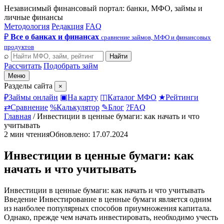
Независимый финансовый портал: банки, МФО, займы и
личные финансы
Методология
Редакция
FAQ
₽
Все о банках и финансах
сравнение займов, МФО и финансовых
продуктов
⌕
Найти
Рассчитать
Подобрать займ
Меню
Разделы сайта
×
₽
Займы онлайн
▣
На карту
◫
Каталог МФО
★
Рейтинги
⇄
Сравнение
%
Калькулятор
✎
Блог
?
FAQ
Главная
/
Инвестиции в ценные бумаги: как начать и что
учитывать
2 мин чтения
Обновлено: 17.07.2024
Инвестиции в ценные бумаги: как
начать и что учитывать
Инвестиции в ценные бумаги: как начать и что учитывать
Введение Инвестирование в ценные бумаги является одним
из наиболее популярных способов приумножения капитала.
Однако, прежде чем начать инвестировать, необходимо учесть