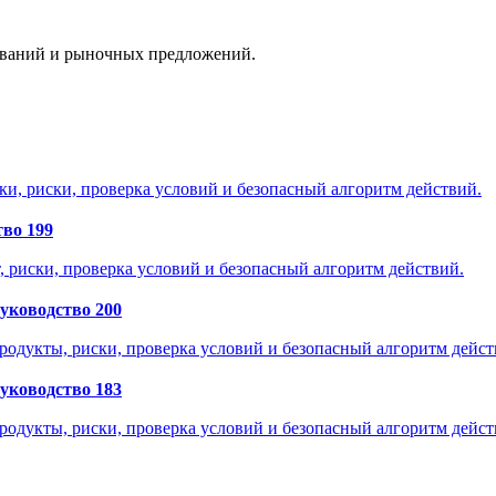
ваний и рыночных предложений.
ки, риски, проверка условий и безопасный алгоритм действий.
во 199
, риски, проверка условий и безопасный алгоритм действий.
уководство 200
родукты, риски, проверка условий и безопасный алгоритм дейст
уководство 183
родукты, риски, проверка условий и безопасный алгоритм дейст