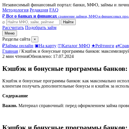
Независимый финансовый портал: банки, МФО, займы и личн
Методология
Редакция
FAQ
₽
Все о банках и финансах
сравнение займов, МФО и финансовых про
⌕
Найти
Рассчитать
Подобрать займ
Меню
Разделы сайта
×
₽
Займы онлайн
▣
На карту
◫
Каталог МФО
★
Рейтинги
⇄
Срав
Главная
/
Кэшбэк и бонусные программы банков: максимизиру
2 мин чтения
Обновлено: 17.07.2024
Кэшбэк и бонусные программы банков:
Кэшбэк и бонусные программы банков: как максимально испол
клиентам получать дополнительные бонусы и кэшбэк за испол
Содержание
Важно.
Материал справочный: перед оформлением займа прове
Кэшбэк и бонусные программы банков: