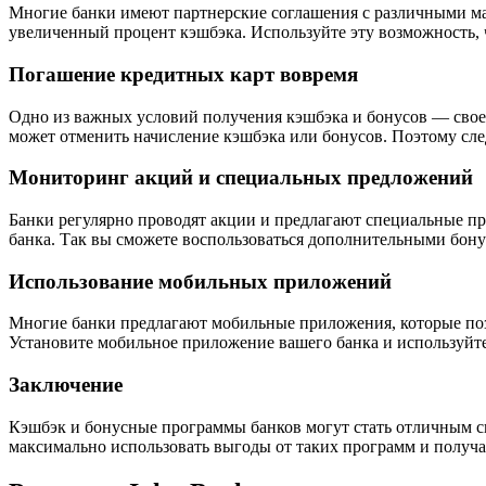
Многие банки имеют партнерские соглашения с различными ма
увеличенный процент кэшбэка. Используйте эту возможность,
Погашение кредитных карт вовремя
Одно из важных условий получения кэшбэка и бонусов — свое
может отменить начисление кэшбэка или бонусов. Поэтому след
Мониторинг акций и специальных предложений
Банки регулярно проводят акции и предлагают специальные пр
банка. Так вы сможете воспользоваться дополнительными бону
Использование мобильных приложений
Многие банки предлагают мобильные приложения, которые позв
Установите мобильное приложение вашего банка и используйт
Заключение
Кэшбэк и бонусные программы банков могут стать отличным с
максимально использовать выгоды от таких программ и получа