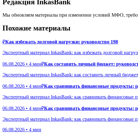
Редакция InkasBank
Мы обновляем материалы при изменении условий МФО, требо
Похожие материалы
₽
Как избежать долговой нагрузки: руководство 198
Экспертный материал InkasBank: как избежать долговой нагруз
06.08.2026 • 4 мин
₽
Как составить личный бюджет: руководст
Экспертный материал InkasBank: как составить личный бюджет
06.08.2026 • 4 мин
₽
Как сравнивать финансовые продукты: р
Экспертный материал InkasBank: как сравнивать финансовые п
06.08.2026 • 4 мин
₽
Как сравнивать финансовые продукты: р
Экспертный материал InkasBank: как сравнивать финансовые п
06.08.2026 • 4 мин